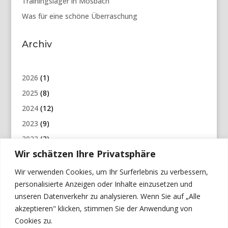
Trainingslager in Mosbach
Was für eine schöne Überraschung
Archiv
2026
(1)
2025
(8)
2024
(12)
2023
(9)
2022
(3)
Wir schätzen Ihre Privatsphäre
2021
(5)
2020
(6)
Wir verwenden Cookies, um Ihr Surferlebnis zu verbessern,
personalisierte Anzeigen oder Inhalte einzusetzen und
2019
(12)
unseren Datenverkehr zu analysieren. Wenn Sie auf „Alle
2018
(7)
akzeptieren" klicken, stimmen Sie der Anwendung von
2017
(10)
Cookies zu.