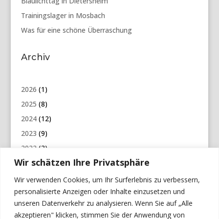
Blaulichttag in Dietersheim
Trainingslager in Mosbach
Was für eine schöne Überraschung
Archiv
2026
(1)
2025
(8)
2024
(12)
2023
(9)
2022
(3)
Wir schätzen Ihre Privatsphäre
2021
(5)
2020
(6)
Wir verwenden Cookies, um Ihr Surferlebnis zu verbessern,
personalisierte Anzeigen oder Inhalte einzusetzen und
2019
(12)
unseren Datenverkehr zu analysieren. Wenn Sie auf „Alle
2018
(7)
akzeptieren" klicken, stimmen Sie der Anwendung von