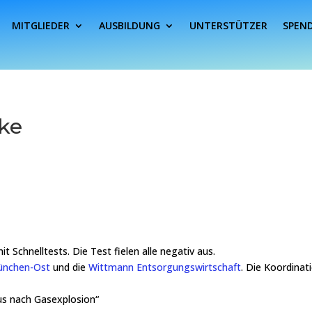
MITGLIEDER
AUSBILDUNG
UNTERSTÜTZER
SPEN
ke
Schnelltests. Die Test fielen alle negativ aus.
nchen-Ost
und die
Wittmann Entsorgungswirtschaft
. Die Koordinat
us nach Gasexplosion“