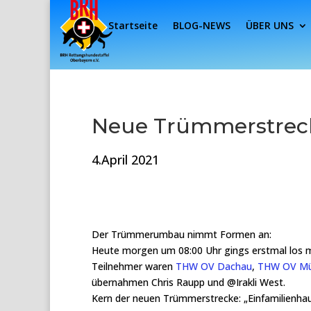
Startseite
BLOG-NEWS
ÜBER UNS
Neue Trümmerstrec
4.April 2021
Der Trümmerumbau nimmt Formen an:
Heute morgen um 08:00 Uhr gings erstmal los mit 
Teilnehmer waren
THW OV Dachau
,
THW OV Mü
übernahmen Chris Raupp und @Irakli West.
Kern der neuen Trümmerstrecke: „Einfamilienha